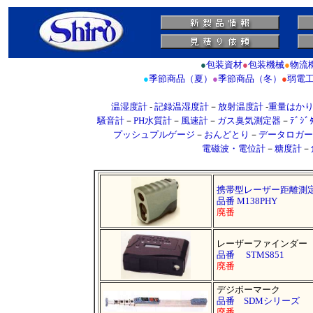
●
包装資材
●
包装機械
●
物流
●
季節商品（夏）
●
季節商品（冬）
●
弱電
温湿度計
-
記録温湿度計
－
放射温度計
-
重量はか
騒音計
－
PH水質計
－
風速計
－
ガス臭気測定器
－
ﾃﾞｼ
プッシュプルゲージ
－
おんどとり
－
データロガー
電磁波・電位計
－
糖度計
－
携帯型レーザー距離測
品番 M138PHY
廃番
レーザーファインダー
品番 STMS851
廃番
デジボーマーク
品番 SDMシリーズ
廃番