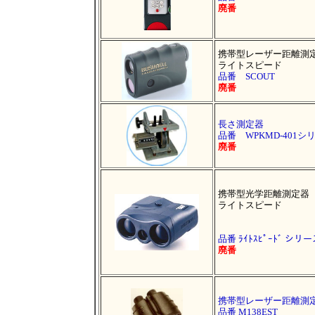
廃番
携帯型レーザー距離測
ライトスピード
品番 SCOUT
廃番
長さ測定器
品番 WPKMD-401シ
廃番
携帯型光学距離測定器
ライトスピード
品番 ﾗｲﾄｽﾋﾟｰﾄﾞ シリ
廃番
携帯型レーザー距離測
品番 M138EST