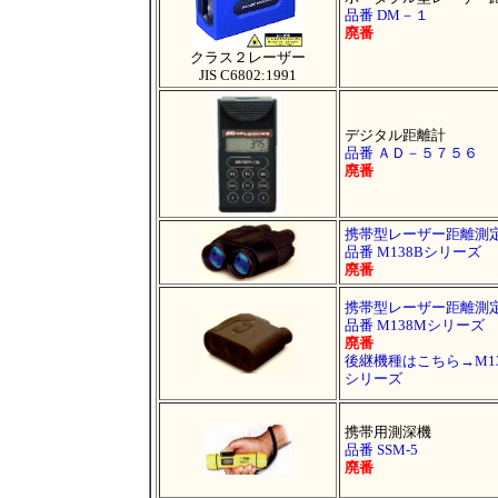
品番 DM－１
廃番
クラス２レーザー
JIS C6802:1991
デジタル距離計
品番 ＡＤ－５７５６
廃番
携帯型レーザー距離測
品番 M138Bシリーズ
廃番
携帯型レーザー距離測
品番 M138Mシリーズ
廃番
後継機種はこちら→M138
シリーズ
携帯用測深機
品番 SSM-5
廃番