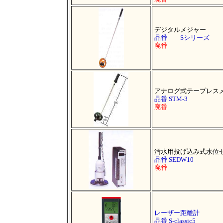
デジタルメジャー
品番 Sシリーズ
廃番
アナログ式テープレス
品番 STM-3
廃番
汚水用投げ込み式水位
品番 SEDW10
廃番
レーザー距離計
品番 S-classic5